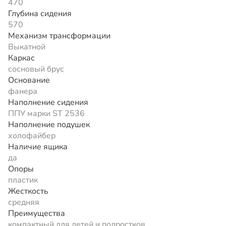
470
Глубина сидения
570
Механизм трансформации
Выкатной
Каркас
сосновый брус
Основание
фанера
Наполнение сидения
ППУ марки ST 2536
Наполнение подушек
холофайбер
Наличие ящика
да
Опоры
пластик
Жесткость
средняя
Преимущества
компактный для детей и подростков