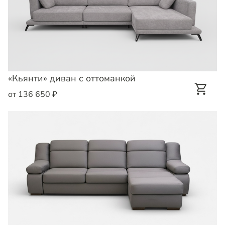
«Кьянти» диван с оттоманкой
от 136 650 ₽