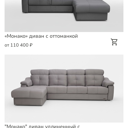
«Монако» диван с оттоманкой
от 110 400 ₽
"Монако" диван удлиненный с