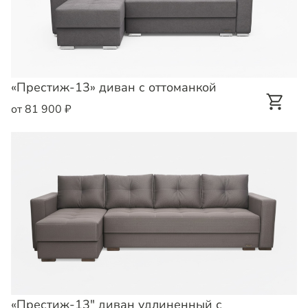
«Престиж-13» диван с оттоманкой
от 81 900 ₽
«Престиж-13" диван удлиненный с