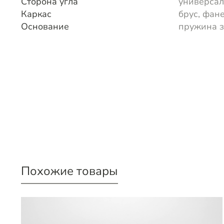
Сторона угла
универса
Каркас
брус, фан
Основание
пружина 
Похожие товары