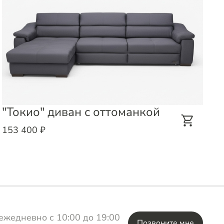
"Токио" диван с оттоманкой
«
о
153 400 ₽
1
ежедневно с 10:00 до 19:00
Позвоните мне