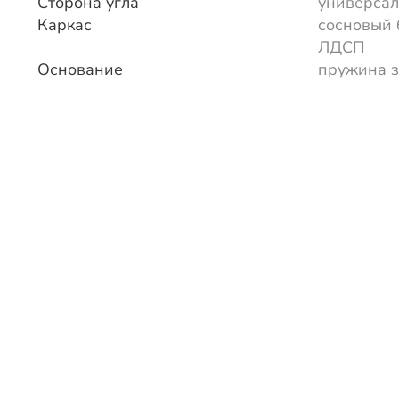
Сторона угла
универса
Каркас
сосновый 
ЛДСП
Основание
пружина з