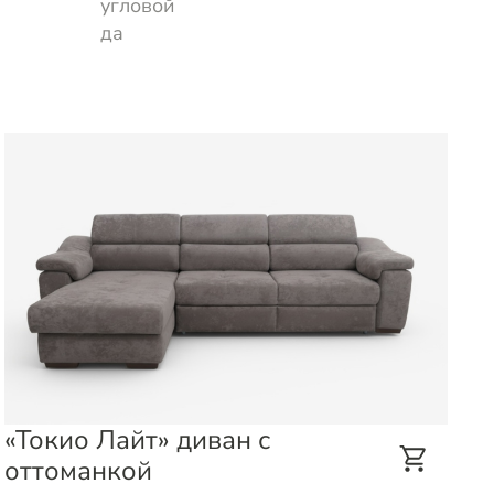
угловой
да
«Токио Лайт» диван с
«
оттоманкой
о