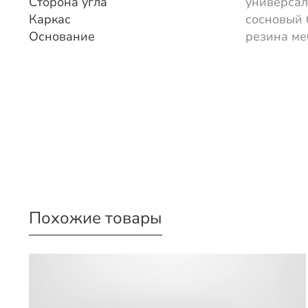
Сторона угла
универса
Каркас
сосновый 
Основание
резина ме
Похожие товары