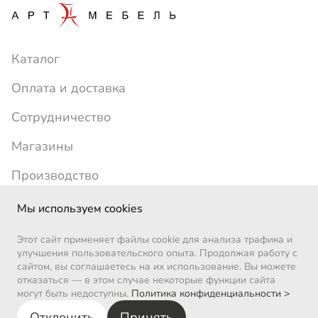
Каталог
Оплата и доставка
Сотрудничество
Магазины
Производство
+7 (391) 214-24-77
artmebel1996@yandex.ru
Мы используем cookies
ежедневно с 10:00 до 19:00
Этот сайт применяет файлы cookie для анализа трафика и
Позвоните мне
улучшения пользовательского опыта. Продолжая работу с
сайтом, вы соглашаетесь на их использование. Вы можете
ВКонтакте
отказаться — в этом случае некоторые функции сайта
могут быть недоступны.
Политика конфиденциальности >
Арт-Мебель | 1996-2026
Отклонить
Принять