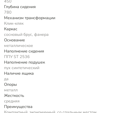
450
Глубина сидения
780
Механизм трансформации
Клик-кляк
Каркас
сосновый брус, фанера
Основание
металлическое
Наполнение сидения
ППУ ST 2536
Наполнение подушек
пух синтетический
Наличие ящика
да
Опоры
металл
Жесткость
средняя
Преимущества
Компактный, экономичный, со спальным местом