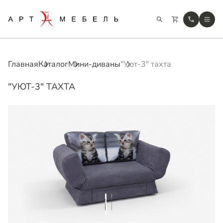
Главная
Каталог
Мини-диваны
"Уют-3" тахта
"УЮТ-3" ТАХТА