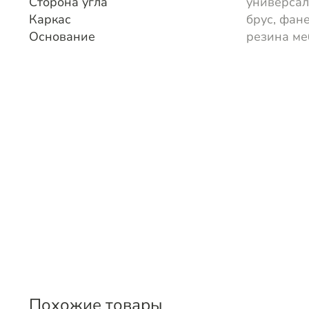
Сторона угла
универса
Каркас
брус, фан
Основание
резина ме
Похожие товары