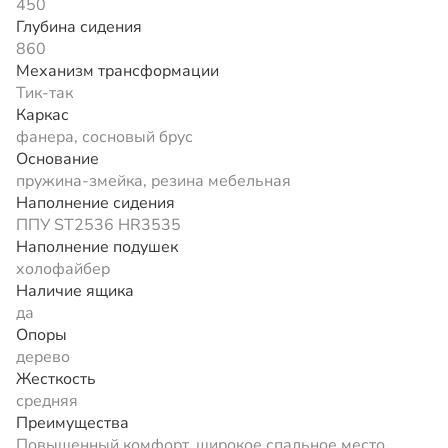
450
Глубина сидения
860
Механизм трансформации
Тик-так
Каркас
фанера, сосновый брус
Основание
пружина-змейка, резина мебельная
Наполнение сидения
ППУ ST2536 HR3535
Наполнение подушек
холофайбер
Наличие ящика
да
Опоры
дерево
Жесткость
средняя
Преимущества
Повышенный комфорт, широкое спальное место,