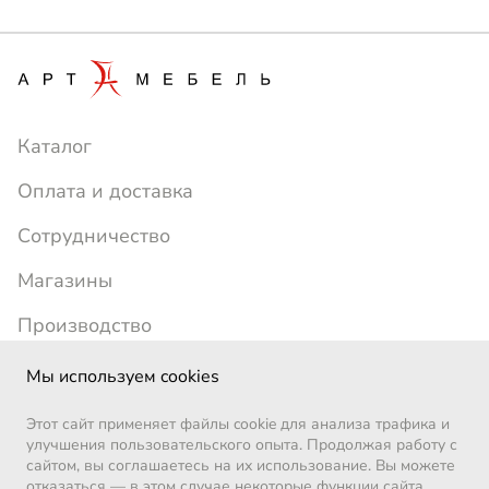
Каталог
Оплата и доставка
Сотрудничество
Магазины
Производство
+7 (391) 214-24-77
artmebel1996@yandex.ru
Мы используем cookies
ежедневно с 10:00 до 19:00
Этот сайт применяет файлы cookie для анализа трафика и
Позвоните мне
улучшения пользовательского опыта. Продолжая работу с
сайтом, вы соглашаетесь на их использование. Вы можете
ВКонтакте
отказаться — в этом случае некоторые функции сайта