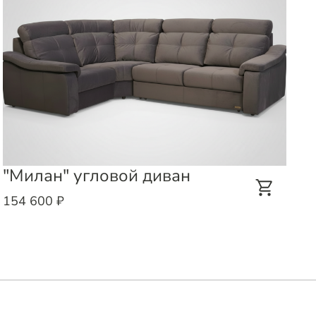
"Милан" угловой диван
"
о
154 600 ₽
1