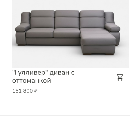
"Гулливер" диван с
оттоманкой
151 800 ₽