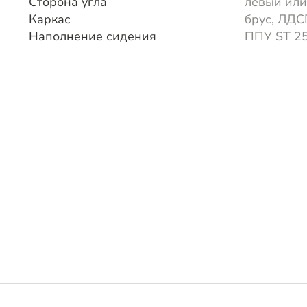
Сторона угла
левый или
Каркас
брус, ЛДС
Наполнение сидения
ППУ ST 2