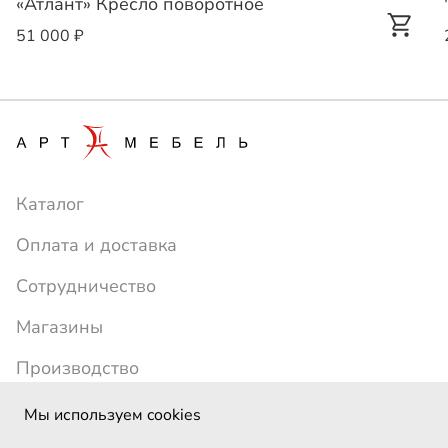
«Атлант» Кресло поворотное
51 000 ₽
Каталог
Оплата и доставка
Сотрудничество
Магазины
Производство
+7 (391) 214-24-77
artmebel1996@yandex.ru
Мы используем cookies
ежедневно с 10:00 до 19:00