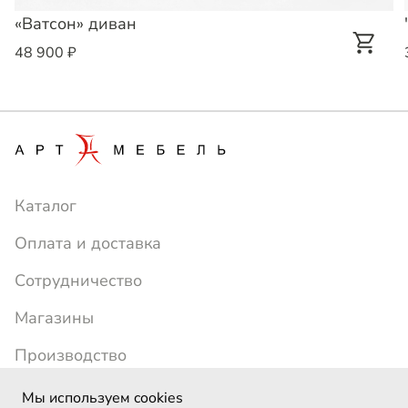
«Ватсон» диван
48 900 ₽
Каталог
Оплата и доставка
Сотрудничество
Магазины
Производство
+7 (391) 214-24-77
artmebel1996@yandex.ru
Мы используем cookies