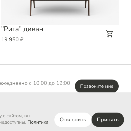
"Рига" диван
«
19 950 ₽
2
ежедневно с 10:00 до 19:00
Позвоните мне
ВКонтакте
 с сайтом, вы
Отклонить
Принять
 недоступны.
Политика