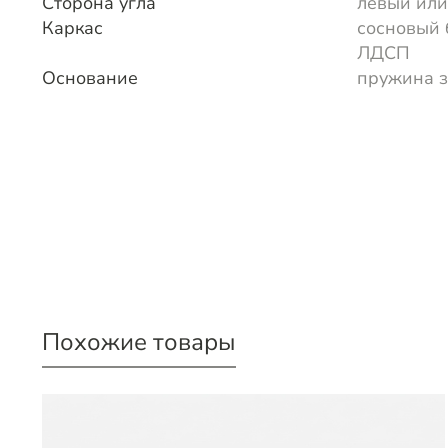
Сторона угла
левый или
Каркас
сосновый 
ЛДСП
Основание
пружина 
Похожие товары