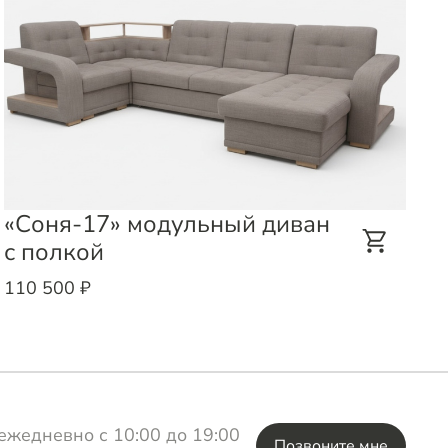
«Соня-17» модульный диван
"
с полкой
1
110 500 ₽
ежедневно с 10:00 до 19:00
Позвоните мне