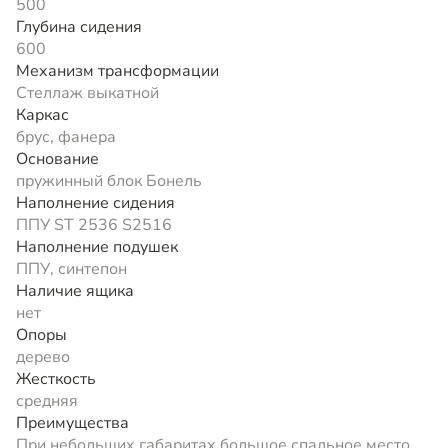
500
Глубина сидения
600
Механизм трансформации
Стеллаж выкатной
Каркас
брус, фанера
Основание
пружинный блок Бонель
Наполнение сидения
ППУ ST 2536 S2516
Наполнение подушек
ППУ, синтепон
Наличие ящика
нет
Опоры
дерево
Жесткость
средняя
Преимущества
При небольших габаритах большое спальное место,