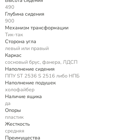
Высота сидения
490
Глубина сидения
900
Механизм трансформации
Тик-так
Сторона угла
левый или правый
Каркас
сосновый брус, фанера, ЛДСП
Наполнение сидения
ППУ ST 2536 S 2516 либо НПБ
Наполнение подушек
холофайбер
Наличие ящика
да
Опоры
пластик
Жесткость
средняя
Преимущества