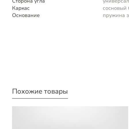
Сторона угла
универса
Каркас
сосновый 
Основание
пружина 
Похожие товары