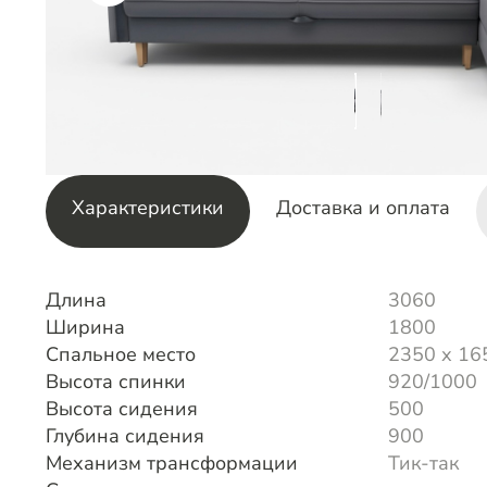
Характеристики
Доставка и оплата
Длина
3060
Ширина
1800
Спальное место
2350 х 16
Высота спинки
920/1000
Высота сидения
500
Глубина сидения
900
Механизм трансформации
Тик-так