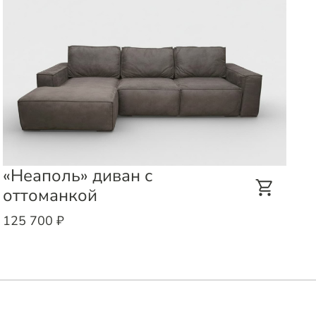
«Неаполь» диван с
«
оттоманкой
9
125 700 ₽