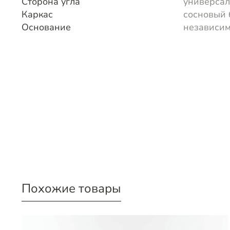
Сторона угла
универса
Каркас
сосновый 
Основание
независи
Похожие товары