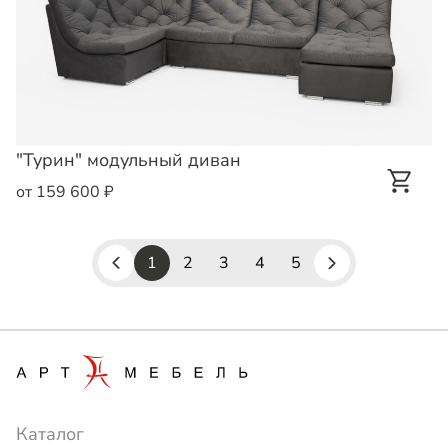
"Турин" модульный диван
от 159 600 ₽
1
2
3
4
5
Каталог