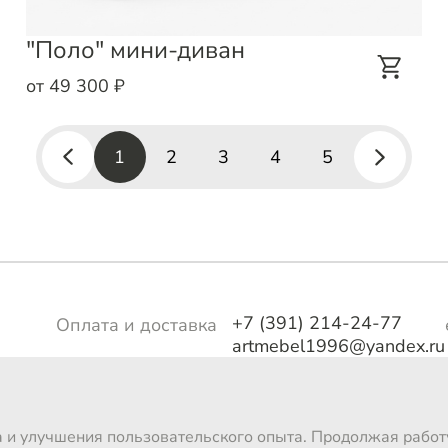
"Поло" мини-диван
от 49 300 ₽
1
2
3
4
5
+7 (391) 214-24-77
Оплата и доставка
artmebel1996@yandex.ru
тво
Магазины
о
а и улучшения пользовательского опыта. Продолжая работу