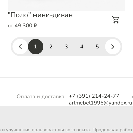
"Поло" мини-диван
от 49 300 ₽
1
2
3
4
5
+7 (391) 214-24-77
Оплата и доставка
artmebel1996@yandex.ru
тво
Магазины
о
а и улучшения пользовательского опыта. Продолжая работу