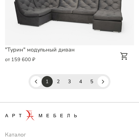
"Турин" модульный диван
от 159 600 ₽
1
2
3
4
5
Каталог