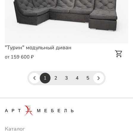
"Турин" модульный диван
от 159 600 ₽
1
2
3
4
5
Каталог