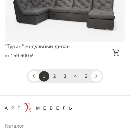
"Турин" модульный диван
от 159 600 ₽
1
2
3
4
5
Каталог