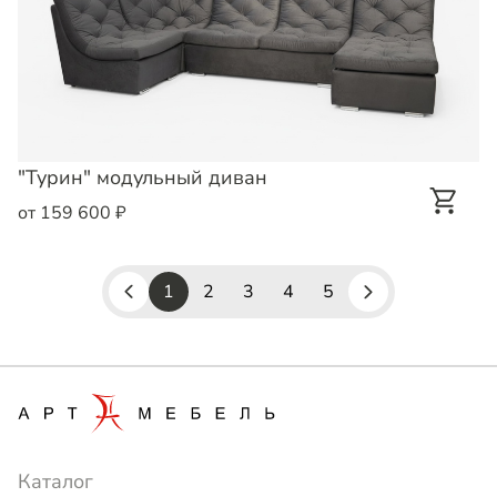
"Турин" модульный диван
от 159 600 ₽
1
2
3
4
5
Каталог