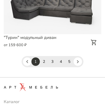
"Турин" модульный диван
от 159 600 ₽
1
2
3
4
5
Каталог