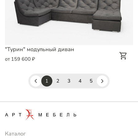
"Турин" модульный диван
от 159 600 ₽
1
2
3
4
5
Каталог